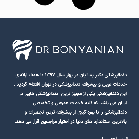
آندربایت چیست؟ علت بروز، تشخیص و درمان
underbite
بیشتر بخوانید »
2022/02/04
مقالات ارتودنسی دندان